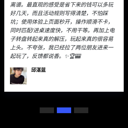
离谱。最直观的感受是省下来的钱可以多玩
好几天，而且活动规则写得清楚，不怕踩
坑；使用体验上页面秒开，操作顺滑不卡，
同时匹配/进桌速度快，不用干等。再加上电
子转盘转起来真的解压，玩起来真的很容易
上头。不夸张，我已经拉了两位朋友进来一
起玩了，反馈都说香。✨🏆🎰
邱湛蓝