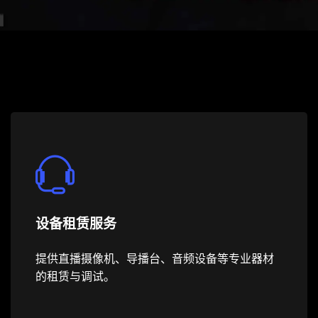
设备租赁服务
提供直播摄像机、导播台、音频设备等专业器材
的租赁与调试。