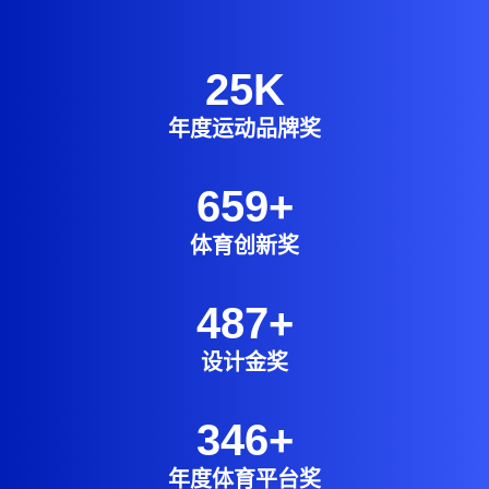
25
K
年度运动品牌奖
659
+
体育创新奖
487
+
设计金奖
346
+
年度体育平台奖