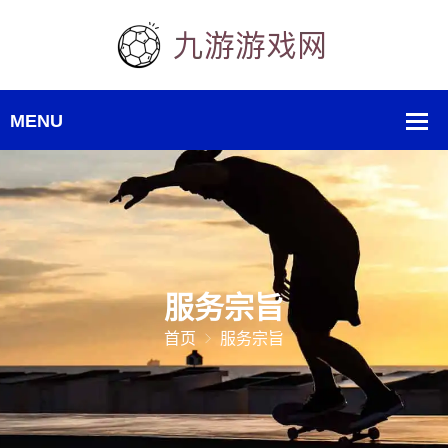
服务宗旨
首页
服务宗旨