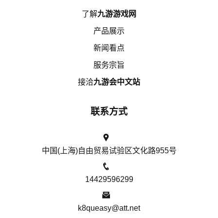
了解
九游游戏网
产品展示
新闻看点
服务宗旨
接洽
九游会中文站
联系方式
中国(上海)自由贸易试验区文化路955号
14429596299
k8queasy@att.net