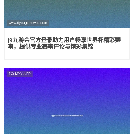
j9九游会官方登录助力用户畅享世界杯精彩赛
事，提供专业赛事评论与精彩集锦