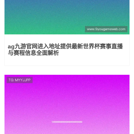
ag九游官网进入地址提供最新世界杯赛事直播
与赛程信息全面解析