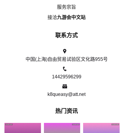
服务宗旨
接洽
九游会中文站
联系方式
中国(上海)自由贸易试验区文化路955号
14429596299
k8queasy@att.net
热门资讯