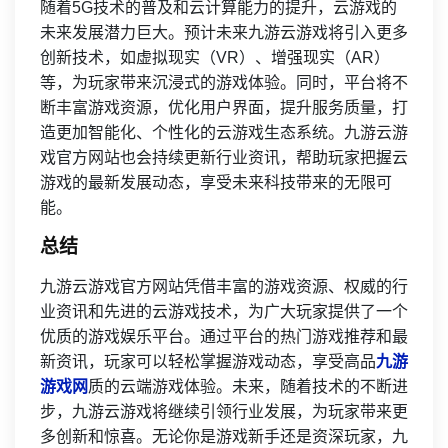
随着5G技术的普及和云计算能力的提升，云游戏的
未来发展潜力巨大。预计未来九游云游戏将引入更多
创新技术，如虚拟现实（VR）、增强现实（AR）
等，为玩家带来沉浸式的游戏体验。同时，平台将不
断丰富游戏资源，优化用户界面，提升服务质量，打
造更加智能化、个性化的云游戏生态系统。九游云游
戏官方网站也会持续更新行业资讯，帮助玩家把握云
游戏的最新发展动态，享受未来科技带来的无限可
能。
总结
九游云游戏官方网站凭借丰富的游戏资源、权威的行
业资讯和先进的云游戏技术，为广大玩家提供了一个
优质的游戏娱乐平台。通过平台的热门游戏推荐和最
新资讯，玩家可以轻松掌握游戏动态，享受高品
九游
游戏网
质的云端游戏体验。未来，随着技术的不断进
步，九游云游戏将继续引领行业发展，为玩家带来更
多创新和惊喜。无论你是游戏新手还是资深玩家，九