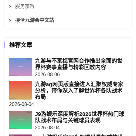
服务宗旨
接洽
九游会中文站
推荐文章
九游与不莱梅官网合作推出全面的世
界杯赛事直播与精彩回放内容
2026-08-06
九游ag网页版直接进入汇聚权威专家
分析，带你深入了解世界杯各队战术
布局
2026-08-04
J9游娱乐深度解析2026世界杯热门球
队战术布局与关键球员表现
2026-08-04