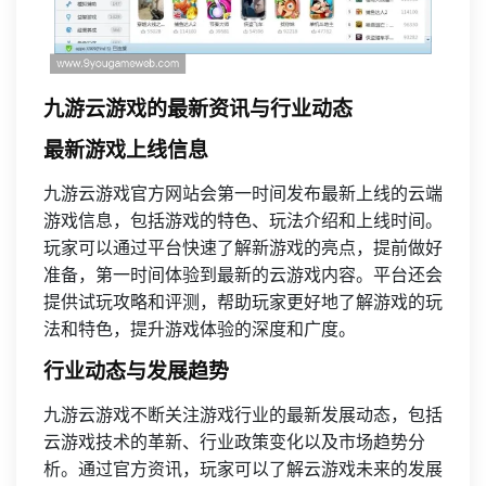
九游云游戏的最新资讯与行业动态
最新游戏上线信息
九游云游戏官方网站会第一时间发布最新上线的云端
游戏信息，包括游戏的特色、玩法介绍和上线时间。
玩家可以通过平台快速了解新游戏的亮点，提前做好
准备，第一时间体验到最新的云游戏内容。平台还会
提供试玩攻略和评测，帮助玩家更好地了解游戏的玩
法和特色，提升游戏体验的深度和广度。
行业动态与发展趋势
九游云游戏不断关注游戏行业的最新发展动态，包括
云游戏技术的革新、行业政策变化以及市场趋势分
析。通过官方资讯，玩家可以了解云游戏未来的发展