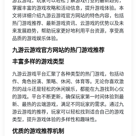
游云游戏，玩家可以轻松了解游戏行业的最新趋势，
掌握丰富的游戏攻略和活动信息，提升游戏体验。本
文将详细介绍九游云游戏官方网站的特色内容，包括
热门游戏推荐、最新游戏资讯、云游戏的优势以及未
来发展趋势，帮助玩家更好地利用平台资源，享受高
品质的游戏娱乐体验。
九游云游戏官方网站的热门游戏推荐
丰富多样的游戏类型
九游云游戏平台汇聚了各种类型的热门游戏，包括动
作、角色扮演、策略、休闲、体育等。无论你喜欢激
烈的战斗还是轻松的休闲娱乐，都能在九游找到心仪
的游戏。平台不断更新，确保玩家第一时间体验到最
新、最热的云端游戏，满足不同玩家的需求。通过九
游云游戏的推荐，玩家可以轻松找到适合自己的游戏
类型，提升游戏体验的多样性和趣味性。
优质的游戏推荐机制