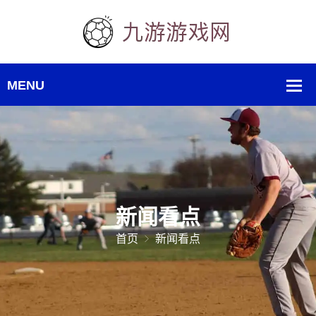
新闻看点
首页
新闻看点