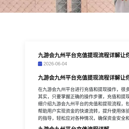
九游会九州平台充值提现流程详解让
2026-06-04
九游会九州平台充值提现流程详解让
在九游会九州平台进行充值和提现操作，很
其实，只要掌握正确的操作步骤，充值和提
细介绍九游会九州平台的充值和提现流程，
帮助用户实现资金的快速流转，提升使用体
的指导，轻松应对各种情况，确保资金安全