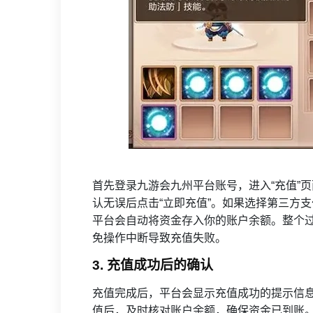
首先登录九游会九州平台账号，进入“充值”
认无误后点击“立即充值”。如果选择第三方
平台会自动将资金存入你的账户余额。整个
免操作中断导致充值失败。
3. 充值成功后的确认
充值完成后，平台会显示充值成功的提示信
值后，及时核对账户余额，确保资金已到账