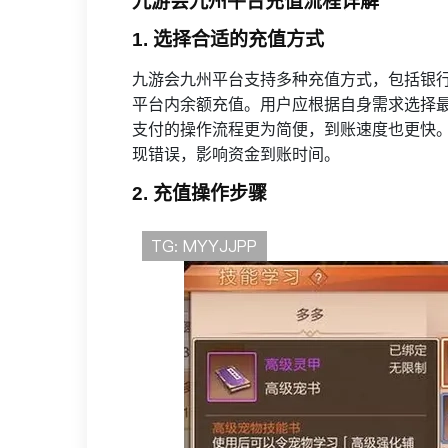
九游会九州平台充值流程详解
1. 选择合适的充值方式
九游会九州平台支持多种充值方式，包括银
平台内余额充值。用户应根据自身需求选择
支付的操作流程更为简便，到账速度也更快
现错误，影响资金到账时间。
2. 充值操作步骤