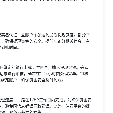
成实名认证，且账户余额达到最低提现额度。部分平
号，确保提现资金的安全。提前准备好相关信息，有
误到账时间。
择已绑定的银行卡或支付账号，输入提现金额。确认
请求进行审核，通常在1-24小时内处理完毕。审核
入绑定账户，确保资金安全及时到账。
理速度，一般在1-3个工作日内完成。为确保资金安
性，避免因信息错误导致延误。此外，注意平台的提
金额，避免不必要的损失。